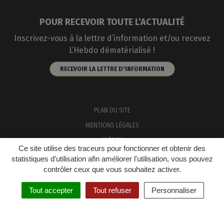
POUR RECEVOIR TOUTE L’ACTUALITÉ
Inscrivez-vous à la lettre d’information et/ou recevez
L’Hebdo dématérialisé !
RECEVOIR LA LETTRE D'INFORMATION
PLAN DU SITE
MENTIONS LÉGALES
CRÉDITS
Ce site utilise des traceurs pour fonctionner et obtenir des
ACCESSIBILITÉ: PARTIELLEMENT CONFORME
statistiques d'utilisation afin améliorer l'utilisation, vous pouvez
contrôler ceux que vous souhaitez activer.
GESTION DES COOKIES
Tout accepter
Tout refuser
Personnaliser