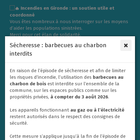
Gestion des traceurs
Incendies en Gironde : un soutien utile et
coordonné
Vous êtes nombreux à nous interroger sur les moyens
d’aider les populations sinistrées.
Merci pour cet élan de solidarité.
L’organisation d’une collecte de vêtements ou de
×
Sécheresse : barbecues au charbon
matériel nécessite une logistique importante et doit
interdits
répondre aux besoins exprimés sur place.
C’est pourquoi la Ville du Rheu s’associe à l’Association
des Maires de France (AMF) et à la Protection civile en
En raison de l’épisode de sécheresse et afin de limiter
privilégiant un soutien financier afin de contribuer
les risques d’incendie, l’utilisation des
barbecues au
efficacement aux secours et à l’aide apportée aux
charbon de bois
est interdite sur l’ensemble de la
victimes.
commune, sur les espaces publics comme sur les
Un don va donc être adressé dans ce sens par la ville
propriétés privées,
à compter du 3 août 2026
.
de Le Rheu à la Protection civile. En effet, les soutiens
financiers sont privilégiés par les autorités afin de
Les appareils fonctionnant
au gaz ou à l’électricité
mettre en place les opérations d’urgence.
restent autorisés dans le respect des consignes de
Nous ne manquerons pas également de relayer et
sécurité.
soutenir toute initiative nationale à destination des
habitants si un appel à la solidarité est lancé.
Cette mesure s’applique jusqu’à la fin de l’épisode de