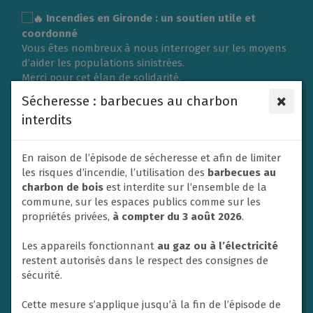
Gestion des traceurs
Incendies en Gironde : un soutien utile et
coordonné
Vous êtes nombreux à nous interroger sur les moyens
d’aider les populations sinistrées.
Merci pour cet élan de solidarité.
L’organisation d’une collecte de vêtements ou de
×
Sécheresse : barbecues au charbon
matériel nécessite une logistique importante et doit
interdits
répondre aux besoins exprimés sur place.
C’est pourquoi la Ville du Rheu s’associe à l’Association
des Maires de France (AMF) et à la Protection civile en
En raison de l’épisode de sécheresse et afin de limiter
privilégiant un soutien financier afin de contribuer
les risques d’incendie, l’utilisation des
barbecues au
efficacement aux secours et à l’aide apportée aux
charbon de bois
est interdite sur l’ensemble de la
victimes.
commune, sur les espaces publics comme sur les
Un don va donc être adressé dans ce sens par la ville
propriétés privées,
à compter du 3 août 2026
.
de Le Rheu à la Protection civile. En effet, les soutiens
financiers sont privilégiés par les autorités afin de
Les appareils fonctionnant
au gaz ou à l’électricité
mettre en place les opérations d’urgence.
restent autorisés dans le respect des consignes de
Nous ne manquerons pas également de relayer et
sécurité.
soutenir toute initiative nationale à destination des
habitants si un appel à la solidarité est lancé.
Cette mesure s’applique jusqu’à la fin de l’épisode de