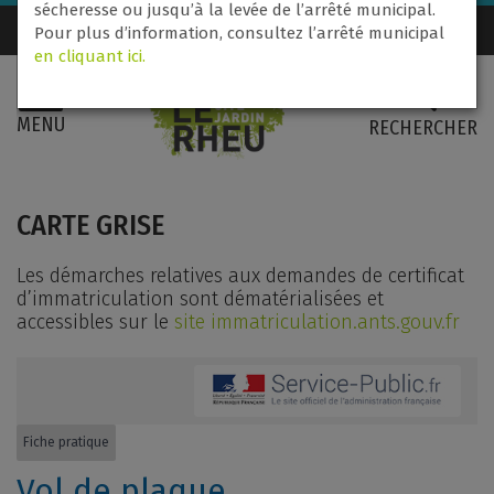
sécheresse ou jusqu’à la levée de l’arrêté municipal.
Nous contacter
02 99 60 71 31
Pour plus d’information, consultez l’arrêté municipal
en cliquant ici.
MENU
RECHERCHER
CARTE GRISE
Les démarches relatives aux demandes de certificat
d’immatriculation sont dématérialisées et
accessibles sur le
site immatriculation.ants.gouv.fr
Fiche pratique
Vol de plaque