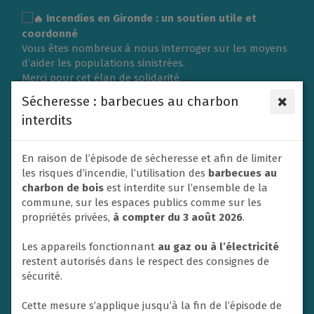
Gestion des traceurs
Incendies en Gironde : un soutien utile et
coordonné
Vous êtes nombreux à nous interroger sur les moyens
d’aider les populations sinistrées.
Merci pour cet élan de solidarité.
L’organisation d’une collecte de vêtements ou de
×
Sécheresse : barbecues au charbon
matériel nécessite une logistique importante et doit
interdits
répondre aux besoins exprimés sur place.
C’est pourquoi la Ville du Rheu s’associe à l’Association
des Maires de France (AMF) et à la Protection civile en
En raison de l’épisode de sécheresse et afin de limiter
privilégiant un soutien financier afin de contribuer
les risques d’incendie, l’utilisation des
barbecues au
efficacement aux secours et à l’aide apportée aux
charbon de bois
est interdite sur l’ensemble de la
victimes.
commune, sur les espaces publics comme sur les
Un don va donc être adressé dans ce sens par la ville
propriétés privées,
à compter du 3 août 2026
.
de Le Rheu à la Protection civile. En effet, les soutiens
financiers sont privilégiés par les autorités afin de
Les appareils fonctionnant
au gaz ou à l’électricité
mettre en place les opérations d’urgence.
restent autorisés dans le respect des consignes de
Nous ne manquerons pas également de relayer et
sécurité.
soutenir toute initiative nationale à destination des
habitants si un appel à la solidarité est lancé.
Cette mesure s’applique jusqu’à la fin de l’épisode de