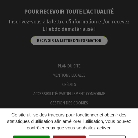
POUR RECEVOIR TOUTE L’ACTUALITÉ
Inscrivez-vous à la lettre d’information et/ou recevez
L’Hebdo dématérialisé !
RECEVOIR LA LETTRE D'INFORMATION
PLAN DU SITE
MENTIONS LÉGALES
CRÉDITS
ACCESSIBILITÉ: PARTIELLEMENT CONFORME
GESTION DES COOKIES
Ce site utilise des traceurs pour fonctionner et obtenir des
statistiques d'utilisation afin améliorer l'utilisation, vous pouvez
contrôler ceux que vous souhaitez activer.