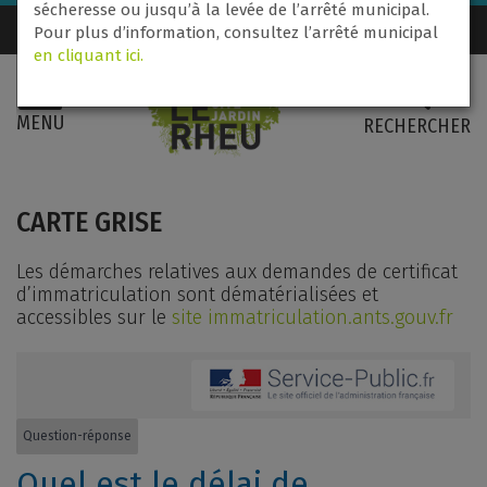
sécheresse ou jusqu’à la levée de l’arrêté municipal.
Nous contacter
02 99 60 71 31
Pour plus d’information, consultez l’arrêté municipal
en cliquant ici.
MENU
RECHERCHER
CARTE GRISE
Les démarches relatives aux demandes de certificat
d’immatriculation sont dématérialisées et
accessibles sur le
site immatriculation.ants.gouv.fr
Question-réponse
Quel est le délai de