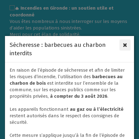
Gestion des traceurs
Incendies en Gironde : un soutien utile et
coordonné
Vous êtes nombreux à nous interroger sur les moyens
d’aider les populations sinistrées.
Merci pour cet élan de solidarité.
L’organisation d’une collecte de vêtements ou de
×
Sécheresse : barbecues au charbon
matériel nécessite une logistique importante et doit
interdits
répondre aux besoins exprimés sur place.
C’est pourquoi la Ville du Rheu s’associe à l’Association
des Maires de France (AMF) et à la Protection civile en
En raison de l’épisode de sécheresse et afin de limiter
privilégiant un soutien financier afin de contribuer
les risques d’incendie, l’utilisation des
barbecues au
efficacement aux secours et à l’aide apportée aux
charbon de bois
est interdite sur l’ensemble de la
victimes.
commune, sur les espaces publics comme sur les
Un don va donc être adressé dans ce sens par la ville
propriétés privées,
à compter du 3 août 2026
.
de Le Rheu à la Protection civile. En effet, les soutiens
financiers sont privilégiés par les autorités afin de
Les appareils fonctionnant
au gaz ou à l’électricité
mettre en place les opérations d’urgence.
restent autorisés dans le respect des consignes de
Nous ne manquerons pas également de relayer et
sécurité.
soutenir toute initiative nationale à destination des
habitants si un appel à la solidarité est lancé.
Cette mesure s’applique jusqu’à la fin de l’épisode de