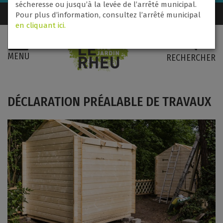
sécheresse ou jusqu’à la levée de l’arrêté municipal.
Nous contacter
02 99 60 71 31
Pour plus d’information, consultez l’arrêté municipal
en cliquant ici.
MENU
RECHERCHER
DÉCLARATION PRÉALABLE DE TRAVAUX