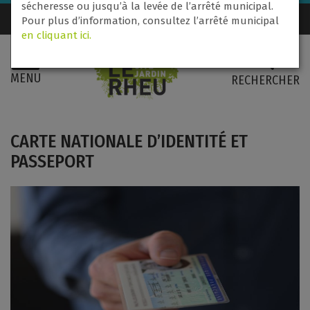
sécheresse ou jusqu’à la levée de l’arrêté municipal.
Nous contacter
02 99 60 71 31
Pour plus d’information, consultez l’arrêté municipal
en cliquant ici.
MENU
RECHERCHER
CARTE NATIONALE D’IDENTITÉ ET
PASSEPORT