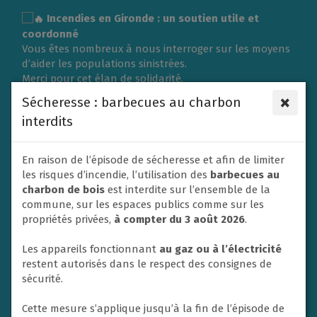
Gestion des traceurs
Incendies en Gironde : un soutien utile et
coordonné
Vous êtes nombreux à nous interroger sur les moyens
d’aider les populations sinistrées.
Merci pour cet élan de solidarité.
L’organisation d’une collecte de vêtements ou de
×
Sécheresse : barbecues au charbon
matériel nécessite une logistique importante et doit
interdits
répondre aux besoins exprimés sur place.
C’est pourquoi la Ville du Rheu s’associe à l’Association
des Maires de France (AMF) et à la Protection civile en
En raison de l’épisode de sécheresse et afin de limiter
privilégiant un soutien financier afin de contribuer
les risques d’incendie, l’utilisation des
barbecues au
efficacement aux secours et à l’aide apportée aux
charbon de bois
est interdite sur l’ensemble de la
victimes.
commune, sur les espaces publics comme sur les
Un don va donc être adressé dans ce sens par la ville
propriétés privées,
à compter du 3 août 2026
.
de Le Rheu à la Protection civile. En effet, les soutiens
financiers sont privilégiés par les autorités afin de
Les appareils fonctionnant
au gaz ou à l’électricité
mettre en place les opérations d’urgence.
restent autorisés dans le respect des consignes de
Nous ne manquerons pas également de relayer et
sécurité.
soutenir toute initiative nationale à destination des
habitants si un appel à la solidarité est lancé.
Cette mesure s’applique jusqu’à la fin de l’épisode de