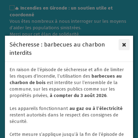
Gestion des traceurs
Incendies en Gironde : un soutien utile et
coordonné
Vous êtes nombreux à nous interroger sur les moyens
d’aider les populations sinistrées.
Merci pour cet élan de solidarité.
L’organisation d’une collecte de vêtements ou de
×
Sécheresse : barbecues au charbon
matériel nécessite une logistique importante et doit
interdits
répondre aux besoins exprimés sur place.
C’est pourquoi la Ville du Rheu s’associe à l’Association
des Maires de France (AMF) et à la Protection civile en
En raison de l’épisode de sécheresse et afin de limiter
privilégiant un soutien financier afin de contribuer
les risques d’incendie, l’utilisation des
barbecues au
efficacement aux secours et à l’aide apportée aux
charbon de bois
est interdite sur l’ensemble de la
victimes.
commune, sur les espaces publics comme sur les
Un don va donc être adressé dans ce sens par la ville
propriétés privées,
à compter du 3 août 2026
.
de Le Rheu à la Protection civile. En effet, les soutiens
financiers sont privilégiés par les autorités afin de
Les appareils fonctionnant
au gaz ou à l’électricité
mettre en place les opérations d’urgence.
restent autorisés dans le respect des consignes de
Nous ne manquerons pas également de relayer et
sécurité.
soutenir toute initiative nationale à destination des
habitants si un appel à la solidarité est lancé.
Cette mesure s’applique jusqu’à la fin de l’épisode de