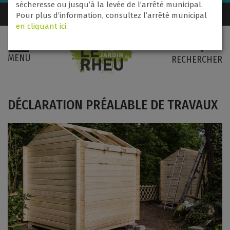
sécheresse ou jusqu’à la levée de l’arrêté municipal.
Nous contacter
02 99 60 71 31
Pour plus d’information, consultez l’arrêté municipal
en cliquant ici.
MENU
RECHERCHER
DÉCLARATION PRÉALABLE DE TRAVAUX