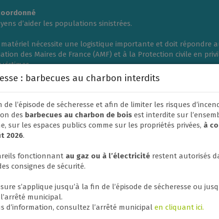
 coordonné
ens d’aider les populations sinistrées.
 matériel nécessite une logistique importante et doit répondre a
iation des Maires de France (AMF) et à la Protection civile en pri
 victimes.
le de Le Rheu à la Protection civile. En effet, les soutiens financ
esse : barbecues au charbon interdits
utenir toute initiative nationale à destination des habitants si
 de l’épisode de sécheresse et afin de limiter les risques d’incend
tion des
barbecues au charbon de bois
est interdite sur l’ensem
 sur les espaces publics comme sur les propriétés privées,
à c
ût 2026
.
reils fonctionnant
au gaz ou à l’électricité
restent autorisés d
des consignes de sécurité.
sure s’applique jusqu’à la fin de l’épisode de sécheresse ou jusq
 l’arrêté municipal.
s d’information, consultez l’arrêté municipal
en cliquant ici.
ble de travaux