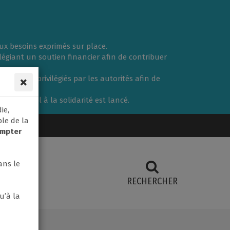
ux besoins exprimés sur place.
vilégiant un soutien financier afin de contribuer
×
iers sont privilégiés par les autorités afin de
 un appel à la solidarité est lancé.
ie,
ble de la
ompter
ans le
RECHERCHER
u’à la