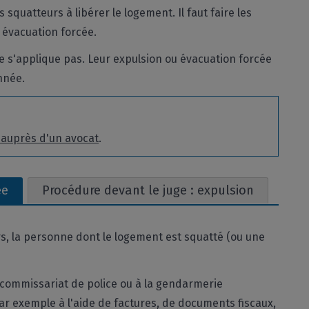
 squatteurs à libérer le logement. Il faut faire les
 évacuation forcée.
 s'applique pas. Leur expulsion ou évacuation forcée
année.
 auprès d'un avocat
.
ée
Procédure devant le juge : expulsion
rs, la personne dont le logement est squatté (ou une
u commissariat de police ou à la gendarmerie
ar exemple à l'aide de factures, de documents fiscaux,