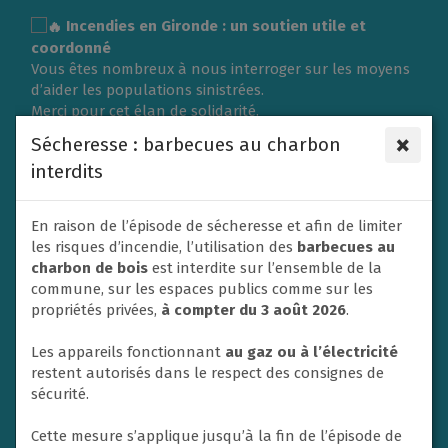
Gestion des traceurs
Incendies en Gironde : un soutien utile et
coordonné
Vous êtes nombreux à nous interroger sur les moyens
d’aider les populations sinistrées.
Merci pour cet élan de solidarité.
L’organisation d’une collecte de vêtements ou de
×
Sécheresse : barbecues au charbon
matériel nécessite une logistique importante et doit
interdits
répondre aux besoins exprimés sur place.
C’est pourquoi la Ville du Rheu s’associe à l’Association
des Maires de France (AMF) et à la Protection civile en
En raison de l’épisode de sécheresse et afin de limiter
privilégiant un soutien financier afin de contribuer
les risques d’incendie, l’utilisation des
barbecues au
efficacement aux secours et à l’aide apportée aux
charbon de bois
est interdite sur l’ensemble de la
victimes.
commune, sur les espaces publics comme sur les
Un don va donc être adressé dans ce sens par la ville
propriétés privées,
à compter du 3 août 2026
.
de Le Rheu à la Protection civile. En effet, les soutiens
financiers sont privilégiés par les autorités afin de
Les appareils fonctionnant
au gaz ou à l’électricité
mettre en place les opérations d’urgence.
restent autorisés dans le respect des consignes de
Nous ne manquerons pas également de relayer et
sécurité.
soutenir toute initiative nationale à destination des
habitants si un appel à la solidarité est lancé.
Cette mesure s’applique jusqu’à la fin de l’épisode de