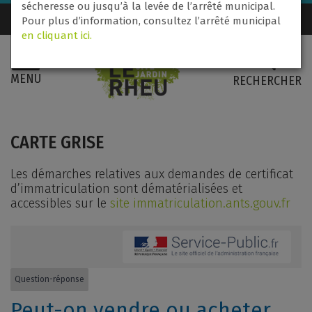
sécheresse ou jusqu’à la levée de l’arrêté municipal.
Nous contacter
02 99 60 71 31
Pour plus d’information, consultez l’arrêté municipal
en cliquant ici.
MENU
RECHERCHER
CARTE GRISE
Les démarches relatives aux demandes de certificat
d’immatriculation sont dématérialisées et
accessibles sur le
site immatriculation.ants.gouv.fr
Question-réponse
Peut-on vendre ou acheter