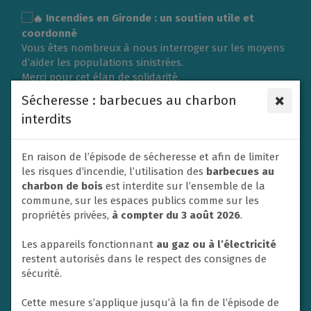
Gestion des traceurs
Incendies en Gironde : un soutien utile et
coordonné
Vous êtes nombreux à nous interroger sur les moyens
d’aider les populations sinistrées.
Merci pour cet élan de solidarité.
L’organisation d’une collecte de vêtements ou de
×
Sécheresse : barbecues au charbon
matériel nécessite une logistique importante et doit
interdits
répondre aux besoins exprimés sur place.
C’est pourquoi la Ville du Rheu s’associe à l’Association
des Maires de France (AMF) et à la Protection civile en
En raison de l’épisode de sécheresse et afin de limiter
privilégiant un soutien financier afin de contribuer
les risques d’incendie, l’utilisation des
barbecues au
efficacement aux secours et à l’aide apportée aux
charbon de bois
est interdite sur l’ensemble de la
victimes.
commune, sur les espaces publics comme sur les
Un don va donc être adressé dans ce sens par la ville
propriétés privées,
à compter du 3 août 2026
.
de Le Rheu à la Protection civile. En effet, les soutiens
financiers sont privilégiés par les autorités afin de
Les appareils fonctionnant
au gaz ou à l’électricité
mettre en place les opérations d’urgence.
restent autorisés dans le respect des consignes de
Nous ne manquerons pas également de relayer et
sécurité.
soutenir toute initiative nationale à destination des
habitants si un appel à la solidarité est lancé.
Cette mesure s’applique jusqu’à la fin de l’épisode de