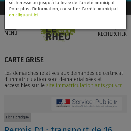
sécheresse ou jusqu’à la levée de l’arrêté municipal.
Nous contacter
02 99 60 71 31
Pour plus d’information, consultez l’arrêté municipal
en cliquant ici.
MENU
RECHERCHER
CARTE GRISE
Les démarches relatives aux demandes de certificat
d’immatriculation sont dématérialisées et
accessibles sur le
site immatriculation.ants.gouv.fr
Fiche pratique
Permis D1 : transport de 16