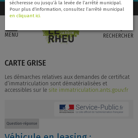
sécheresse ou jusqu’à la levée de l’arrêté municipal.
Nous contacter
02 99 60 71 31
Pour plus d’information, consultez l’arrêté municipal
en cliquant ici.
MENU
RECHERCHER
CARTE GRISE
Les démarches relatives aux demandes de certificat
d’immatriculation sont dématérialisées et
accessibles sur le
site immatriculation.ants.gouv.fr
Question-réponse
Véhicule en leasing :