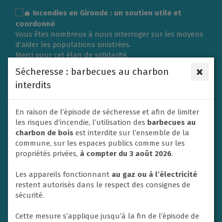
Gestion des traceurs
Incendies en Gironde : un soutien utile et
coordonné
Vous êtes nombreux à nous interroger sur les moyens
d’aider les populations sinistrées.
Merci pour cet élan de solidarité.
L’organisation d’une collecte de vêtements ou de
×
Sécheresse : barbecues au charbon
matériel nécessite une logistique importante et doit
interdits
répondre aux besoins exprimés sur place.
C’est pourquoi la Ville du Rheu s’associe à l’Association
des Maires de France (AMF) et à la Protection civile en
En raison de l’épisode de sécheresse et afin de limiter
privilégiant un soutien financier afin de contribuer
les risques d’incendie, l’utilisation des
barbecues au
efficacement aux secours et à l’aide apportée aux
charbon de bois
est interdite sur l’ensemble de la
victimes.
commune, sur les espaces publics comme sur les
Un don va donc être adressé dans ce sens par la ville
propriétés privées,
à compter du 3 août 2026
.
de Le Rheu à la Protection civile. En effet, les soutiens
financiers sont privilégiés par les autorités afin de
Les appareils fonctionnant
au gaz ou à l’électricité
mettre en place les opérations d’urgence.
restent autorisés dans le respect des consignes de
Nous ne manquerons pas également de relayer et
sécurité.
soutenir toute initiative nationale à destination des
habitants si un appel à la solidarité est lancé.
Cette mesure s’applique jusqu’à la fin de l’épisode de