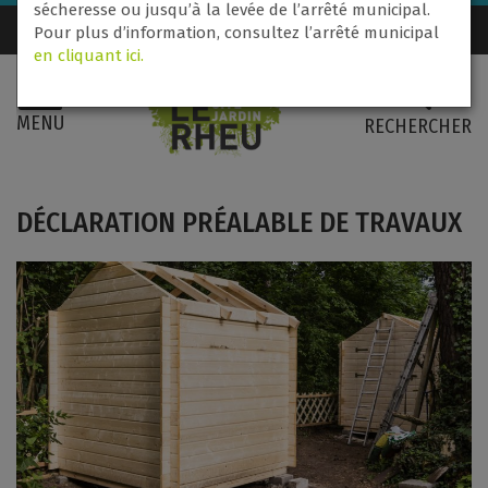
sécheresse ou jusqu’à la levée de l’arrêté municipal.
Nous contacter
02 99 60 71 31
Pour plus d’information, consultez l’arrêté municipal
en cliquant ici.
MENU
RECHERCHER
DÉCLARATION PRÉALABLE DE TRAVAUX