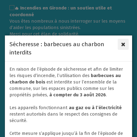
Gestion des traceurs
Incendies en Gironde : un soutien utile et
coordonné
Vous êtes nombreux à nous interroger sur les moyens
d’aider les populations sinistrées.
Merci pour cet élan de solidarité.
L’organisation d’une collecte de vêtements ou de
×
Sécheresse : barbecues au charbon
matériel nécessite une logistique importante et doit
interdits
répondre aux besoins exprimés sur place.
C’est pourquoi la Ville du Rheu s’associe à l’Association
des Maires de France (AMF) et à la Protection civile en
En raison de l’épisode de sécheresse et afin de limiter
privilégiant un soutien financier afin de contribuer
les risques d’incendie, l’utilisation des
barbecues au
efficacement aux secours et à l’aide apportée aux
charbon de bois
est interdite sur l’ensemble de la
victimes.
commune, sur les espaces publics comme sur les
Un don va donc être adressé dans ce sens par la ville
propriétés privées,
à compter du 3 août 2026
.
de Le Rheu à la Protection civile. En effet, les soutiens
financiers sont privilégiés par les autorités afin de
Les appareils fonctionnant
au gaz ou à l’électricité
mettre en place les opérations d’urgence.
restent autorisés dans le respect des consignes de
Nous ne manquerons pas également de relayer et
sécurité.
soutenir toute initiative nationale à destination des
habitants si un appel à la solidarité est lancé.
Cette mesure s’applique jusqu’à la fin de l’épisode de