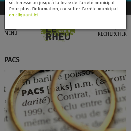
sécheresse ou jusqu’à la levée de l’arrêté municipal.
Nous contacter
02 99 60 71 31
Pour plus d’information, consultez l’arrêté municipal
en cliquant ici.
MENU
RECHERCHER
PACS