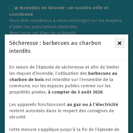
Gestion des traceurs
Incendies en Gironde : un soutien utile et
coordonné
Vous êtes nombreux à nous interroger sur les moyens
d’aider les populations sinistrées.
Merci pour cet élan de solidarité.
L’organisation d’une collecte de vêtements ou de
×
Sécheresse : barbecues au charbon
matériel nécessite une logistique importante et doit
interdits
répondre aux besoins exprimés sur place.
C’est pourquoi la Ville du Rheu s’associe à l’Association
des Maires de France (AMF) et à la Protection civile en
En raison de l’épisode de sécheresse et afin de limiter
privilégiant un soutien financier afin de contribuer
les risques d’incendie, l’utilisation des
barbecues au
efficacement aux secours et à l’aide apportée aux
charbon de bois
est interdite sur l’ensemble de la
victimes.
commune, sur les espaces publics comme sur les
Un don va donc être adressé dans ce sens par la ville
propriétés privées,
à compter du 3 août 2026
.
de Le Rheu à la Protection civile. En effet, les soutiens
financiers sont privilégiés par les autorités afin de
Les appareils fonctionnant
au gaz ou à l’électricité
mettre en place les opérations d’urgence.
restent autorisés dans le respect des consignes de
Nous ne manquerons pas également de relayer et
sécurité.
soutenir toute initiative nationale à destination des
habitants si un appel à la solidarité est lancé.
Cette mesure s’applique jusqu’à la fin de l’épisode de