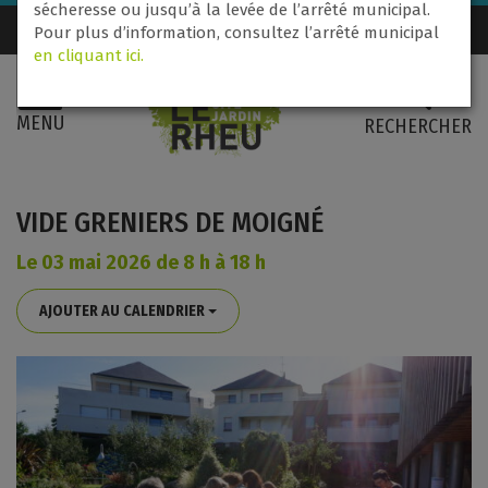
sécheresse ou jusqu’à la levée de l’arrêté municipal.
Nous contacter
02 99 60 71 31
Pour plus d’information, consultez l’arrêté municipal
en cliquant ici.
MENU
RECHERCHER
VIDE GRENIERS DE MOIGNÉ
Le
03
mai
2026
de 8 h à 18 h
AJOUTER AU CALENDRIER