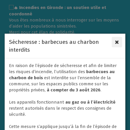
Gestion des traceurs
Incendies en Gironde : un soutien utile et
coordonné
Vous êtes nombreux à nous interroger sur les moyens
d’aider les populations sinistrées.
Merci pour cet élan de solidarité.
L’organisation d’une collecte de vêtements ou de
×
Sécheresse : barbecues au charbon
matériel nécessite une logistique importante et doit
interdits
répondre aux besoins exprimés sur place.
C’est pourquoi la Ville du Rheu s’associe à l’Association
des Maires de France (AMF) et à la Protection civile en
En raison de l’épisode de sécheresse et afin de limiter
privilégiant un soutien financier afin de contribuer
les risques d’incendie, l’utilisation des
barbecues au
efficacement aux secours et à l’aide apportée aux
charbon de bois
est interdite sur l’ensemble de la
victimes.
commune, sur les espaces publics comme sur les
Un don va donc être adressé dans ce sens par la ville
propriétés privées,
à compter du 3 août 2026
.
de Le Rheu à la Protection civile. En effet, les soutiens
financiers sont privilégiés par les autorités afin de
Les appareils fonctionnant
au gaz ou à l’électricité
mettre en place les opérations d’urgence.
restent autorisés dans le respect des consignes de
Nous ne manquerons pas également de relayer et
sécurité.
soutenir toute initiative nationale à destination des
habitants si un appel à la solidarité est lancé.
Cette mesure s’applique jusqu’à la fin de l’épisode de