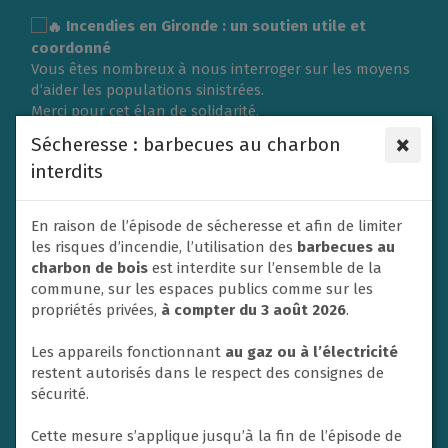
Gestion des traceurs
Incendies en Gironde : un soutien utile et
coordonné
Vous êtes nombreux à nous interroger sur les moyens
d’aider les populations sinistrées.
Merci pour cet élan de solidarité.
L’organisation d’une collecte de vêtements ou de
×
Sécheresse : barbecues au charbon
matériel nécessite une logistique importante et doit
interdits
répondre aux besoins exprimés sur place.
C’est pourquoi la Ville du Rheu s’associe à l’Association
des Maires de France (AMF) et à la Protection civile en
En raison de l’épisode de sécheresse et afin de limiter
privilégiant un soutien financier afin de contribuer
les risques d’incendie, l’utilisation des
barbecues au
efficacement aux secours et à l’aide apportée aux
charbon de bois
est interdite sur l’ensemble de la
victimes.
commune, sur les espaces publics comme sur les
Un don va donc être adressé dans ce sens par la ville
propriétés privées,
à compter du 3 août 2026
.
de Le Rheu à la Protection civile. En effet, les soutiens
financiers sont privilégiés par les autorités afin de
Les appareils fonctionnant
au gaz ou à l’électricité
mettre en place les opérations d’urgence.
restent autorisés dans le respect des consignes de
Nous ne manquerons pas également de relayer et
sécurité.
soutenir toute initiative nationale à destination des
habitants si un appel à la solidarité est lancé.
Cette mesure s’applique jusqu’à la fin de l’épisode de